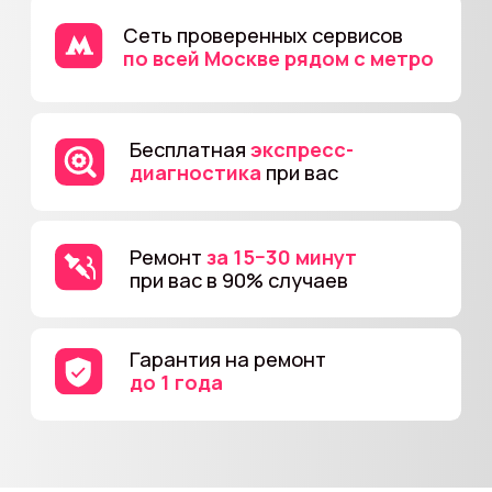
Стоимость ремонта
Samsung Galaxy A21s
Цены указаны
без учета стоимости
комплектующих.
Вы можете связаться
с нами и уточнить стоимость и сроки
ремонта вашего устройства
В случае отказа от ремонта -
стоимость диагностики
от 500 руб.
Не нашли свою
проблему?
С вероятностью в 99%, мы сможем