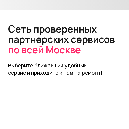
Ул. Малая Пироговская,
27к2
СЕТЬ
ПН-ВС
00:00-24:00
ПАРТНЕРСКИХ
СЕРВИСОВ
+7
(903) 740-46-40
Свяжитесь с нами любым
удобным для вас способом
Наши специалисты подскажут стоимость
ремонта вашего устройства и предложат
ближайший сервисный центр
«Mobile-Worker»
Коломенская
Позвонить
Подробнее
Маршрут
Просп. Андропова, 17к1
Почта для вопросов и предложений
ПН-ВС
10:00-20:00
mail@stark-service.ru
+7
(903) 740-46-40
РЕМОНТ УСТРОЙСТВ
Ремонт Apple
Ремонт смартфонов