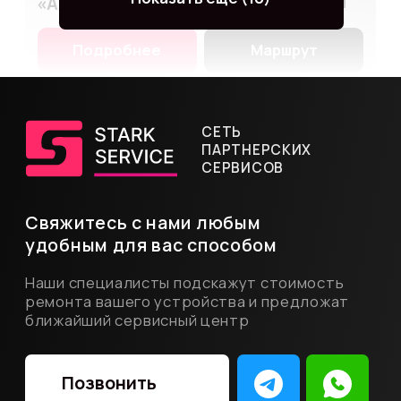
«Мобресурс»
Народное ополчение
Подробнее
Маршрут
Ул. Народного Ополчения, 29,к1
ПН-ВС
10:00-20:00
+7
(903) 740-46-40
«Фикс Про»
Бауманская
Подробнее
Маршрут
Ул. Бакунинская, 14,с1
ПН-ПТ
11:00-19:00