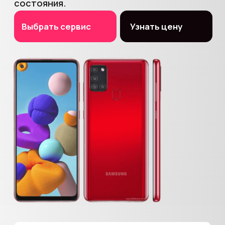
Сеть проверенных сервисов
по всей Москве рядом с метро
Бесплатная
экспресс-
диагностика
при вас
Ремонт
за 15−30 минут
при вас в 90% случаев
Гарантия на ремонт
до 1 года