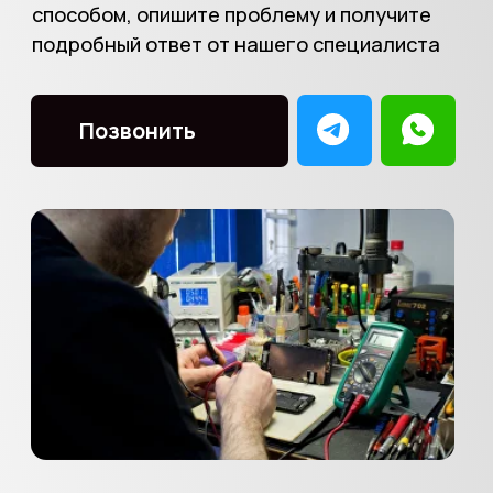
«Вектор Сервис»
Юго-Восточная
Подробнее
Маршрут
Ул. Ташкентская, д. 19
ПН-ВС
11:00-20:00
+7
(903) 740-46-40
Показать ещё (10)
«АйПлюс»
Спортивная
Подробнее
Маршрут