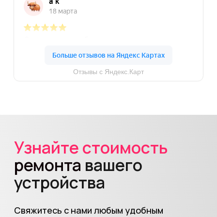
«Просто честный
Некрасовка
сервис»
Подробнее
Маршрут
Ул. Недорубова, д. 22
ПН-ПТ
11:00-20:00
СБ-ВС
12:00-20:00
+7
(903) 740-46-40
«Advice»
Марксистская
Подробнее
Маршрут
Ул. Таганская, д. 3
ПН-ВС
10:00-22:00
+7
(903) 740-46-40