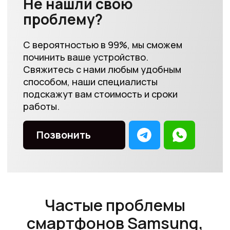
телефоне
+
Плохо слышно собеседника или
собеседник вас плохо слышит
+
Пятна на камере и сделанных снимках
+
Телефон работает, но нет изображения
+
Не реагирует на касания и нажатия
+
Сильно перегревается при работе
+
Не работает диктофон и не записываются
голосовые сообщения
+
Не ловит сеть или Wi-Fi
+
Зависает при включении
+
Очень быстро разряжается
+
Не работает основная камера и фонарик
+
Постоянно перезагружается
Выполненные работы