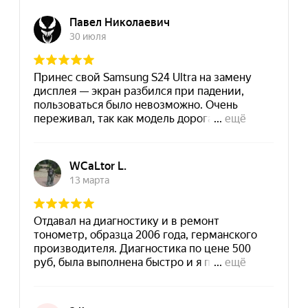
«Чиним»
Новокузнецкая
Подробнее
Маршрут
Ул. Новокузнецкая, 13с1
ПН-СБ
10:00−20:00
+7
(903) 740-46-40