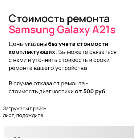
починить ваше устройство.
Свяжитесь с нами любым удобным
способом, наши специалисты
подскажут вам стоимость и сроки
работы.
Позвонить
Частые проблемы
смартфонов Samsung,
которые мы исправляем
+
Не включается телефон
+
Разбитый экран после падения
+
Смартфон не заряжается
+
Гаснет экран при прослушивании аудиозаписи
+
Телефон упал в воду
+
Вздулся аккумулятор на