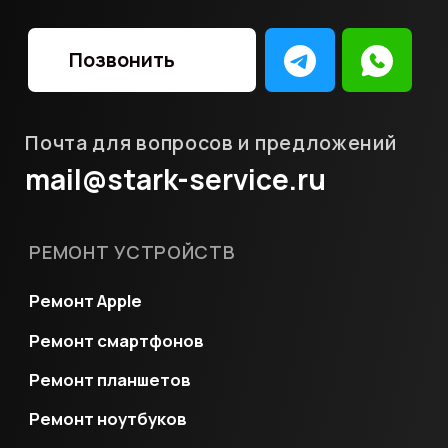
Ул. Бакунинская, 14,с1
ПН-ПТ
11:00-19:00
+7
(903) 740-46-40