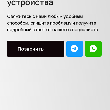
ПН-ВС
10:00-22:00
+7
(903) 740-46-40
«Вектор Сервис»
Юго-Восточная
Подробнее
Маршрут
Ул. Ташкентская, д. 19
ПН-ВС
11:00-20:00
+7
(903) 740-46-40
Показать ещё (10)
«АйПлюс»
Спортивная