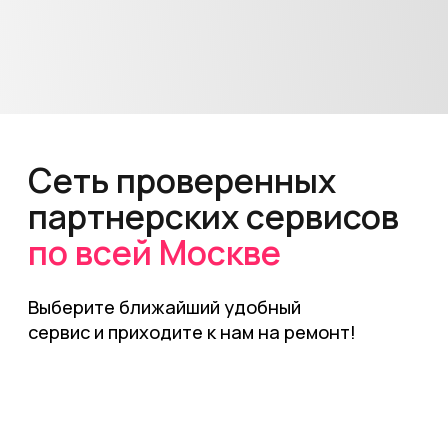
Подробнее
Маршрут
Ул. Малая Пироговская,
27к2
СЕТЬ
ПН-ВС
00:00-24:00
ПАРТНЕРСКИХ
СЕРВИСОВ
+7
(903) 740-46-40
Свяжитесь с нами любым
удобным для вас способом
Наши специалисты подскажут стоимость
ремонта вашего устройства и предложат
ближайший сервисный центр
«Mobile-Worker»
Коломенская
Позвонить
Подробнее
Маршрут
Просп. Андропова, 17к1
Почта для вопросов и предложений
ПН-ВС
10:00-20:00
mail@stark-service.ru
+7
(903) 740-46-40
РЕМОНТ УСТРОЙСТВ