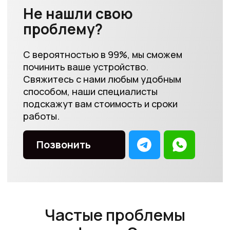
+
Вздулся аккумулятор на
телефоне
+
Плохо слышно собеседника или
собеседник вас плохо слышит
+
Пятна на камере и сделанных снимках
+
Телефон работает, но нет изображения
+
Не реагирует на касания и нажатия
+
Сильно перегревается при работе
+
Не работает диктофон и не записываются
голосовые сообщения
+
Не ловит сеть или Wi-Fi
+
Зависает при включении
+
Очень быстро разряжается
+
Не работает основная камера и фонарик
+
Постоянно перезагружается
Выполненные работы