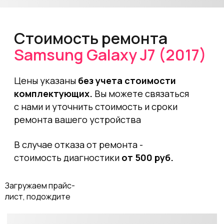
С вероятностью в 99%, мы сможем
починить ваше устройство.
Свяжитесь с нами любым удобным
способом, наши специалисты
подскажут вам стоимость и сроки
работы.
Позвонить
Частые проблемы
смартфонов Samsung,
которые мы исправляем
+
Не включается телефон
+
Разбитый экран после падения
+
Смартфон не заряжается
+
Гаснет экран при прослушивании аудиозаписи
+
Телефон упал в воду