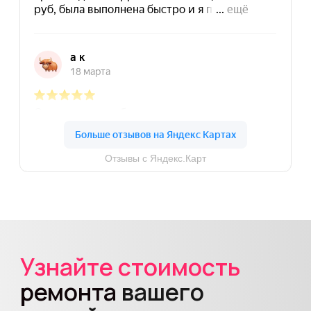
«Просто честный
Некрасовка
сервис»
Подробнее
Маршрут
Ул. Недорубова, д. 22
ПН-ПТ
11:00-20:00
СБ-ВС
12:00-20:00
+7
(903) 740-46-40
«Advice»
Марксистская
Подробнее
Маршрут
Ул. Таганская, д. 3