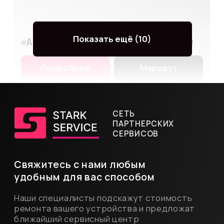
«Мобресурс»
Народное ополчение
Подробнее
Маршрут
Ул. Народного Ополчения, 29,к1
ПН-ВС
10:00-20:00
+7
(903) 740-46-40
«Фикс Про»
Бауманская
Подробнее
Маршрут