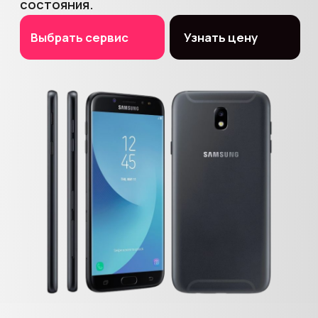
Сеть проверенных сервисов
по всей Москве рядом с метро
Бесплатная
экспресс-
диагностика
при вас
Ремонт
за 15−30 минут
при вас в 90% случаев
Гарантия на ремонт