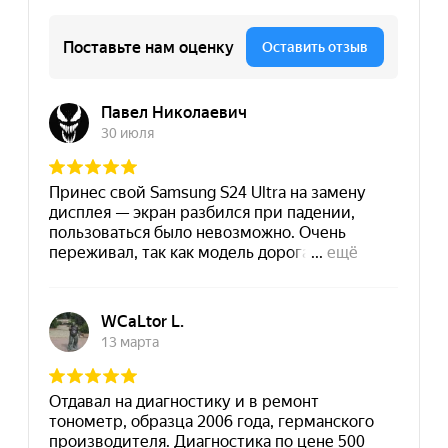
«Чиним»
Новокузнецкая
Подробнее
Маршрут
Ул. Новокузнецкая, 13с1
ПН-СБ
10:00−20:00
+7
(903) 740-46-40