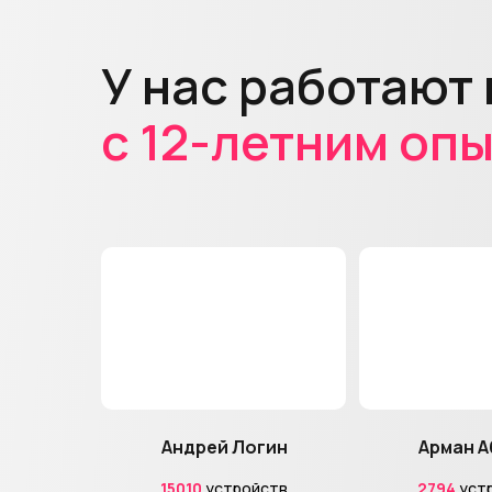
У нас работают
с 12-летним оп
Андрей Логин
Арман А
15010
устройств
2794
уст