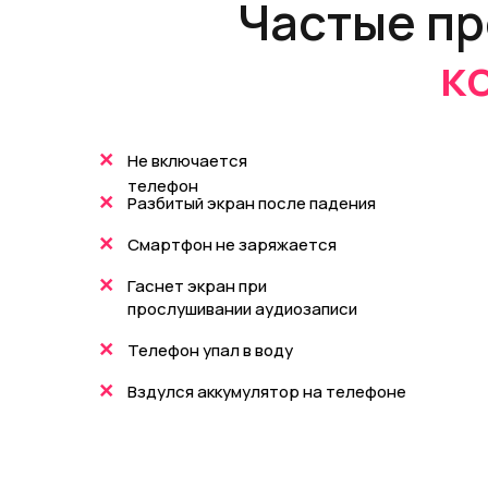
Частые п
к
+
Не включается
телефон
+
Разбитый экран после падения
+
Смартфон не заряжается
+
Гаснет экран при
прослушивании аудиозаписи
+
Телефон упал в воду
+
Вздулся аккумулятор на телефоне