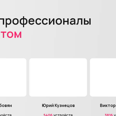
 профессионалы
ытом
бовян
Юрий Кузнецов
Виктор
ройств
5406
устройств
3816
у