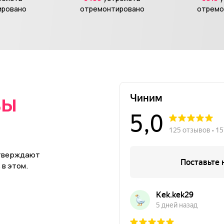
ировано
отремонтировано
отремо
вы
в
дтверждают
в этом.