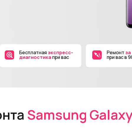
Бесплатная
экспресс-
Ремонт
за
диагностика
при вас
при вас в 
онта
Samsung Galaxy