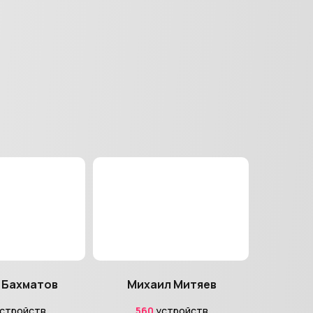
 Бахматов
Михаил Митяев
стройств
560
устройств