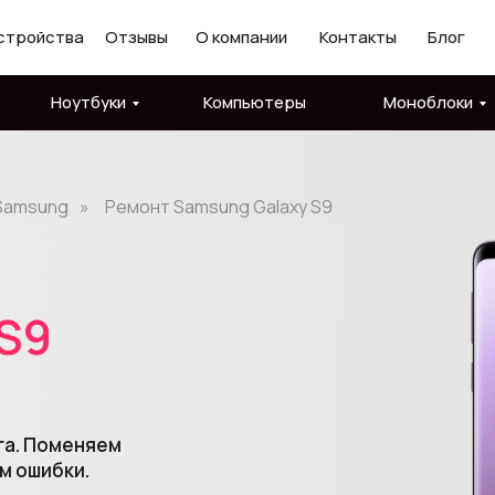
стройства
Отзывы
О компании
Контакты
Блог
Ноутбуки
Компьютеры
Моноблоки
Samsung
»
Ремонт Samsung Galaxy S9
S9
га. Поменяем
м ошибки.