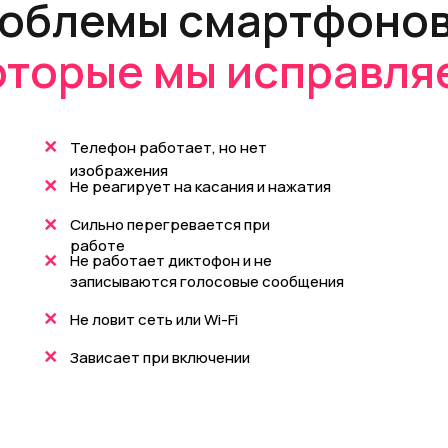
роблемы смартфонов
оторые мы исправля
+
Телефон работает, но нет
изображения
+
Не реагирует на касания и нажатия
+
Сильно перегревается при
работе
+
Не работает диктофон и не
записываются голосовые сообщения
+
Не ловит сеть или Wi-Fi
+
Зависает при включении