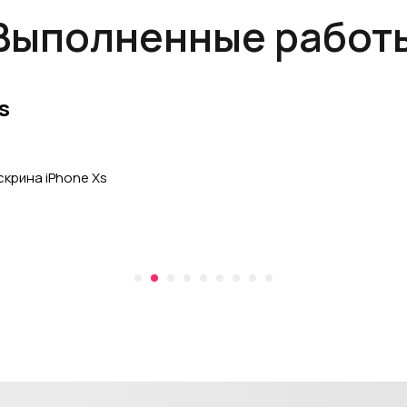
Выполненные работ
s
крина iPhone Xs