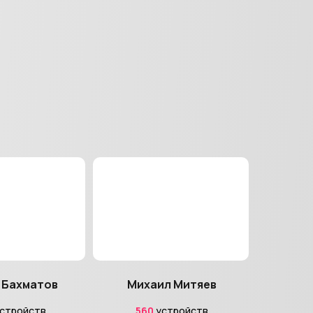
 Бахматов
Михаил Митяев
стройств
560
устройств