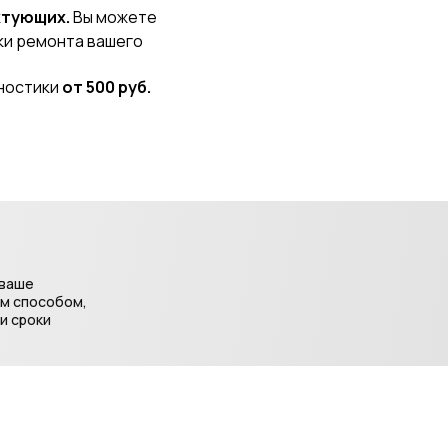
ктующих.
Вы можете
оки ремонта вашего
гностики
от 500 руб.
 ваше
ым способом,
и сроки