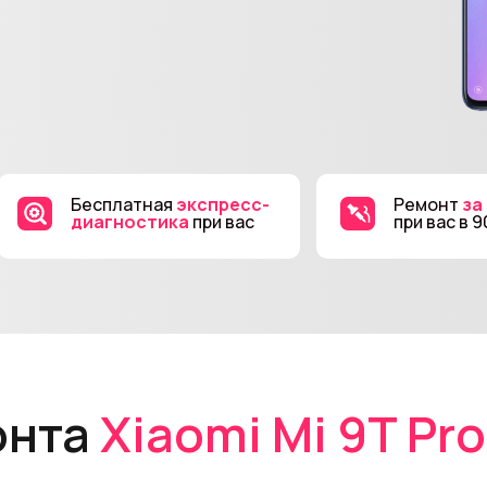
Бесплатная
экспресс-
Ремонт
за
диагностика
при вас
при вас в 
онта
Xiaomi Mi 9T Pro