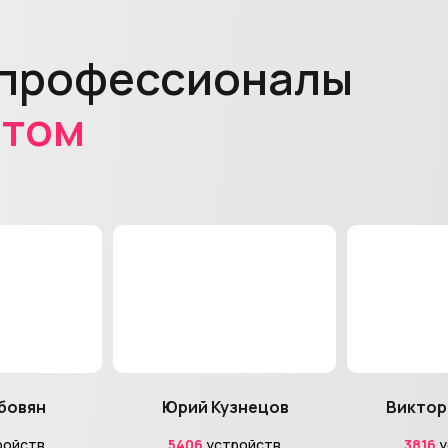
 профессионалы
ытом
бовян
Юрий Кузнецов
Виктор
ройств
5406
устройств
3816
у