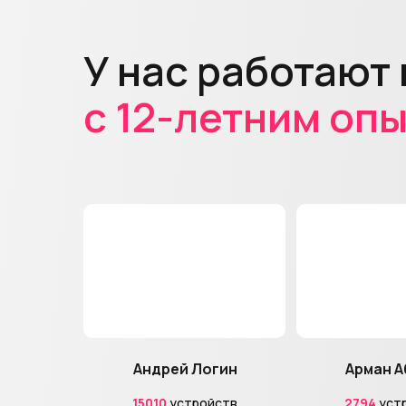
У нас работают
с 12-летним оп
Андрей Логин
Арман А
15010
устройств
2794
уст