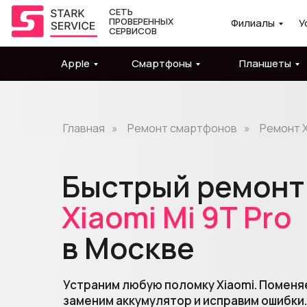
СЕТЬ
ПРОВЕРЕННЫХ
Филиалы
У
СЕРВИСОВ
Apple
Смартфоны
Планшеты
Главная
»
Ремонт смартфонов
»
Ремонт X
Быстрый ремонт
Xiaomi
Mi
9T
Pro
в Москве
Устраним любую поломку Xiaomi. Поменя
заменим аккумулятор и исправим ошибки.