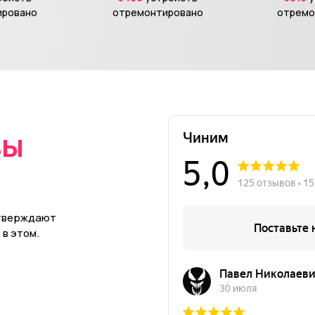
ировано
отремонтировано
отремо
вы
в
дтверждают
в этом.