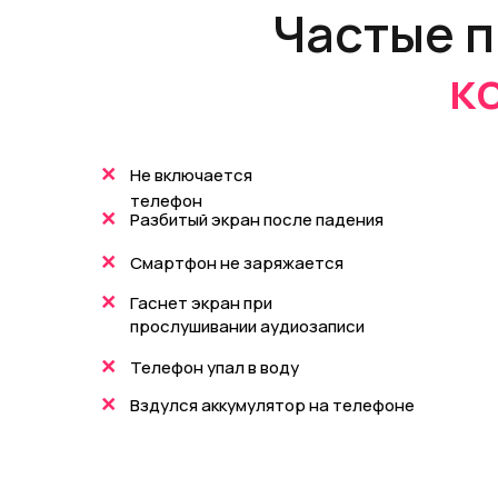
Частые п
к
+
Не включается
телефон
+
Разбитый экран после падения
+
Смартфон не заряжается
+
Гаснет экран при
прослушивании аудиозаписи
+
Телефон упал в воду
+
Вздулся аккумулятор на телефоне