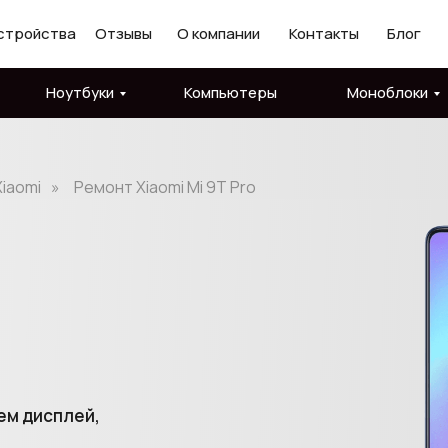
стройства
Отзывы
О компании
Контакты
Блог
Ноутбуки
Компьютеры
Моноблоки
iaomi
»
Ремонт Xiaomi Mi 9T Pro
ем дисплей,