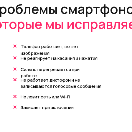
роблемы смартфоно
оторые мы исправля
+
Телефон работает, но нет
изображения
+
Не реагирует на касания и нажатия
+
Сильно перегревается при
работе
+
Не работает диктофон и не
записываются голосовые сообщения
+
Не ловит сеть или Wi-Fi
+
Зависает при включении