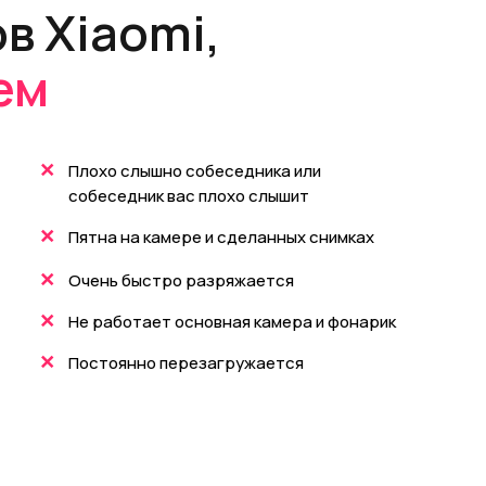
в Xiaomi,
ем
+
Плохо слышно собеседника или
собеседник вас плохо слышит
+
Пятна на камере и сделанных снимках
+
Очень быстро разряжается
+
Не работает основная камера и фонарик
+
Постоянно перезагружается