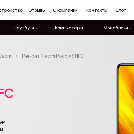
стройства
Отзывы
О компании
Контакты
Блог
Ноутбуки
Компьютеры
Моноблоки
iaomi
»
Ремонт Xiaomi Poco X3 NFC
FC
ем
им