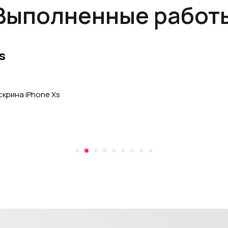
Выполненные работ
s
крина iPhone Xs