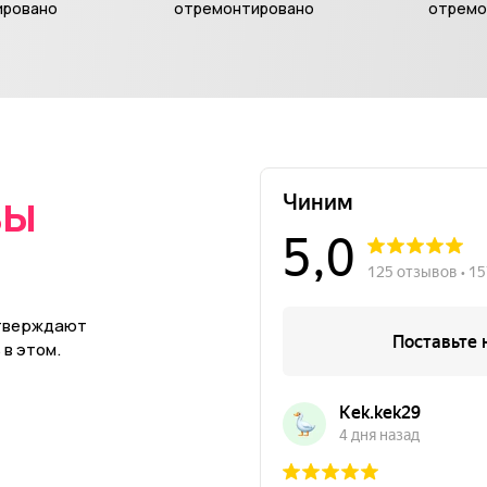
ировано
отремонтировано
отремо
вы
в
дтверждают
в этом.