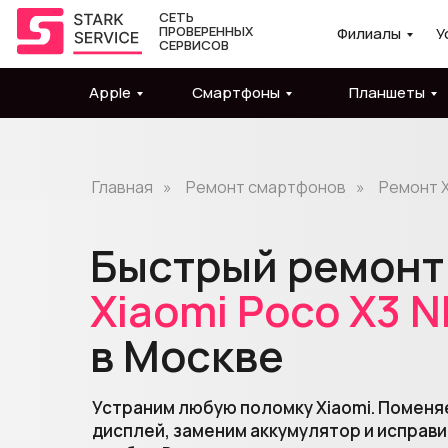
СЕТЬ
ПРОВЕРЕННЫХ
Филиалы
У
СЕРВИСОВ
Apple
Смартфоны
Планшеты
Главная
»
Ремонт смартфонов
»
Ремонт X
Быстрый ремонт
Xiaomi
Poco
X3 N
в Москве
Устраним любую поломку Xiaomi. Поменя
дисплей, заменим аккумулятор и исправ