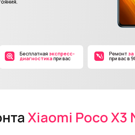
тояния.
Бесплатная
экспресс-
Ремонт
за
диагностика
при вас
при вас в 
онта
Xiaomi Poco X3