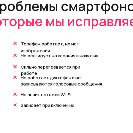
роблемы смартфоно
оторые мы исправля
+
Телефон работает, но нет
изображения
+
Не реагирует на касания и нажатия
+
Сильно перегревается при
работе
+
Не работает диктофон и не
записываются голосовые сообщения
+
Не ловит сеть или Wi-Fi
+
Зависает при включении