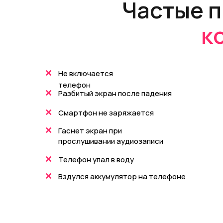
Частые п
к
+
Не включается
телефон
+
Разбитый экран после падения
+
Смартфон не заряжается
+
Гаснет экран при
прослушивании аудиозаписи
+
Телефон упал в воду
+
Вздулся аккумулятор на телефоне