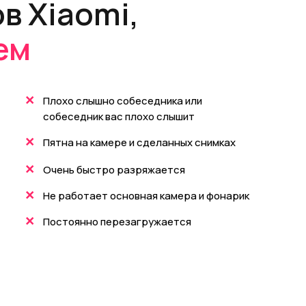
в Xiaomi,
ем
+
Плохо слышно собеседника или
собеседник вас плохо слышит
+
Пятна на камере и сделанных снимках
+
Очень быстро разряжается
+
Не работает основная камера и фонарик
+
Постоянно перезагружается