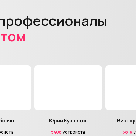
 профессионалы
ытом
бовян
Юрий Кузнецов
Виктор
ройств
5406
устройств
3816
у