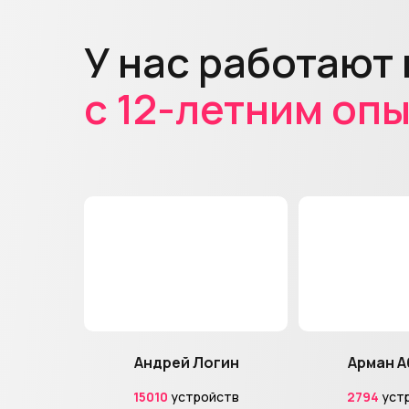
У нас работают
с 12-летним оп
Андрей Логин
Арман А
15010
устройств
2794
уст